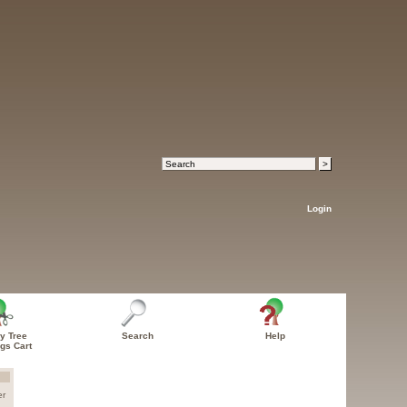
Login
y Tree
Search
Help
ngs Cart
er